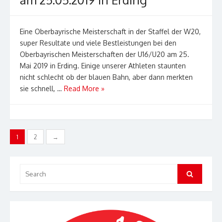
Eine Oberbayrische Meisterschaft in der Staffel der W20,
super Resultate und viele Bestleistungen bei den
Oberbayrischen Meisterschaften der U16/U20 am 25.
Mai 2019 in Erding. Einige unserer Athleten staunten
nicht schlecht ob der blauen Bahn, aber dann merkten
sie schnell, …
Read More »
Seitennummerierung
1
2
→
der
Beiträge
Search
Search
for: