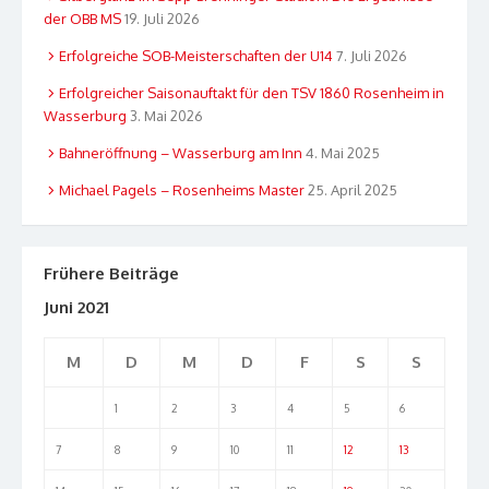
der OBB MS
19. Juli 2026
Erfolgreiche SOB-Meisterschaften der U14
7. Juli 2026
Erfolgreicher Saisonauftakt für den TSV 1860 Rosenheim in
Wasserburg
3. Mai 2026
Bahneröffnung – Wasserburg am Inn
4. Mai 2025
Michael Pagels – Rosenheims Master
25. April 2025
Frühere Beiträge
Juni 2021
M
D
M
D
F
S
S
1
2
3
4
5
6
7
8
9
10
11
12
13