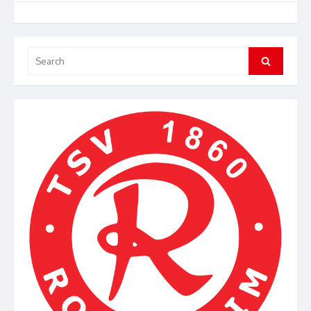
Search
Search
for: