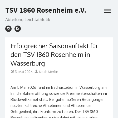
Skip
TSV 1860 Rosenheim e.V.
to
open
content
menu
Abteilung Leichtathletik
Erfolgreicher Saisonauftakt für
den TSV 1860 Rosenheim in
Wasserburg
Posted
Author
3. Mai 2026
Noah Merlin
on
Am 1. Mai 2026 fand im Badriastadion in Wasserburg am
Inn die Bahneröffnung sowie die Kreismeisterschaften im
Blockwettkampf statt. Bei guten äußeren Bedingungen
nutzten zahlreiche Athletinnen und Athleten die
Gelegenheit, ihre Frühform zu testen. Der TSV 1860
Rosenheim präsentierte sich dabei mit einer starken