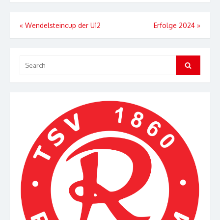
Beitragsnavigation
«
Wendelsteincup der U12
Erfolge 2024
»
Search
Search
for: