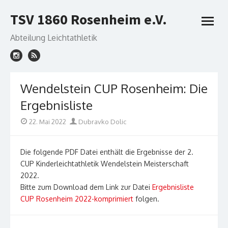
Skip
TSV 1860 Rosenheim e.V.
to
open
content
menu
Abteilung Leichtathletik
Wendelstein CUP Rosenheim: Die
Ergebnisliste
Posted
Author
22. Mai 2022
Dubravko Dolic
on
Die folgende PDF Datei enthält die Ergebnisse der 2.
CUP Kinderleichtathletik Wendelstein Meisterschaft
2022.
Bitte zum Download dem Link zur Datei
Ergebnisliste
CUP Rosenheim 2022-komprimiert
folgen.