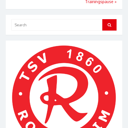
Trainingspause
»
Search
Search
for: