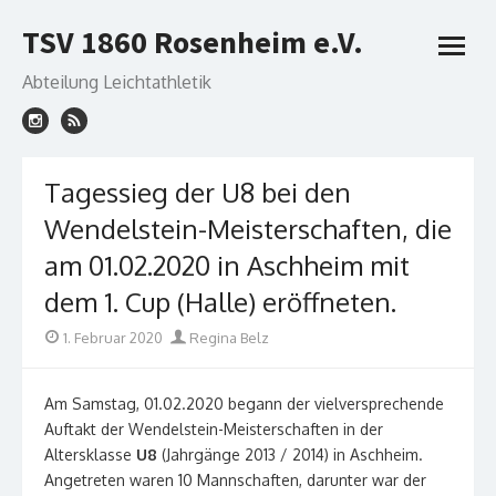
Skip
TSV 1860 Rosenheim e.V.
to
open
content
menu
Abteilung Leichtathletik
Tagessieg der U8 bei den
Wendelstein-Meisterschaften, die
am 01.02.2020 in Aschheim mit
dem 1. Cup (Halle) eröffneten.
Posted
Author
1. Februar 2020
Regina Belz
on
Am Samstag, 01.02.2020 begann der vielversprechende
Auftakt der Wendelstein-Meisterschaften in der
Altersklasse
U8
(Jahrgänge 2013 / 2014) in Aschheim.
Angetreten waren 10 Mannschaften, darunter war der