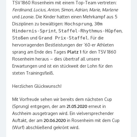
TSV 1860 Rosenheim mit einem Top-Team vertreten:
Ferdinand
,
Lucius
,
Anton
,
Simon
,
Adrian
,
Marie
,
Marlene
und
Leonie
. Die Kinder hatten einen Mehrkampf aus 5
Disziplinen zu bewältigen:
Hochsprung
,
30m
Hindernis-Sprint
,
Staffel-Rhythmus-Hüpfen
,
Stoßen
und
Grand Prix-Staffel
. Für die
hervorragenden Bestleistungen der ’60-er Athleten
sprang am Ende des Tages
Platz 1
für den TSV 1860
Rosenheim heraus – dies übertraf all unsere
Erwartungen und ist ein stückweit der Lohn für den
steten Trainingsfleiß.
Herzlichen Glückwunsch!
Mit Vorfreude sehen wir bereits dem nächsten Cup
(Sprung) entgegen, der am
21.05.2020
erneut in
Aschheim ausgetragen wird. Ein vielversprechender
Auftakt, der am
20.06.2020
in Rosenheim mit dem Cup
(Wurf) abschließend gekrönt wird.