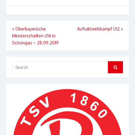
Beitragsnavigation
«
Oberbayerische
Auftaktwettkampf U12
»
Meisterschaften U14 in
Schongau – 28.09.2019
Search
Search
for: