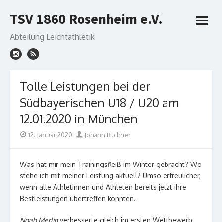
Skip
TSV 1860 Rosenheim e.V.
to
open
content
menu
Abteilung Leichtathletik
Tolle Leistungen bei der
Südbayerischen U18 / U20 am
12.01.2020 in München
Posted
Author
12. Januar 2020
Johann Buchner
on
Was hat mir mein Trainingsfleiß im Winter gebracht? Wo
stehe ich mit meiner Leistung aktuell? Umso erfreulicher,
wenn alle Athletinnen und Athleten bereits jetzt ihre
Bestleistungen übertreffen konnten.
Noah Merlin
verbesserte gleich im ersten Wettbewerb