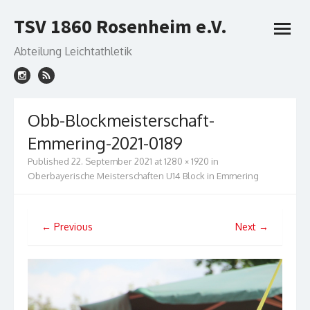
Skip
TSV 1860 Rosenheim e.V.
to
open
content
menu
Abteilung Leichtathletik
Obb-Blockmeisterschaft-
Emmering-2021-0189
Published
22. September 2021
at
1280 × 1920
in
Oberbayerische Meisterschaften U14 Block in Emmering
← Previous
Next →