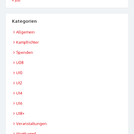
« Juli
Kategorien
Allgemein
Kampfrichter
Spenden
U08
U10
U12
U14
U16
U18+
Veranstaltungen
Wettkampf