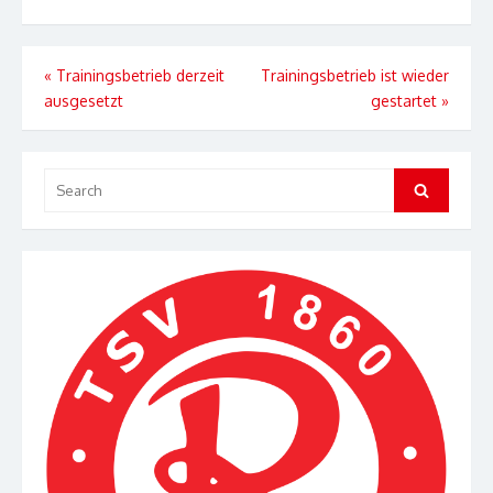
Beitragsnavigation
«
Trainingsbetrieb derzeit
Trainingsbetrieb ist wieder
ausgesetzt
gestartet
»
Search
Search
for: