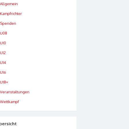
Allgemein
Kampfrichter
Spenden
U08
U10
U12
U14
U16
U18+
Veranstaltungen
Wettkampf
bersicht