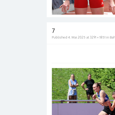
7
Published
4. Mai 2025
at
3291 × 1851
in
Ba