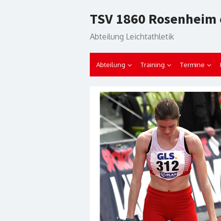
Skip
TSV 1860 Rosenheim 
to
content
Abteilung Leichtathletik
Abteilung
Training
Termine