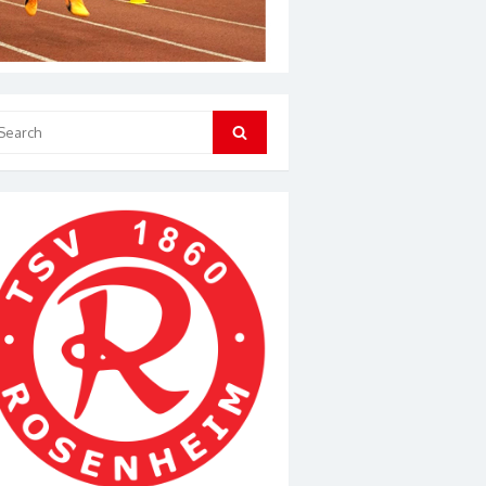
arch
Search
: