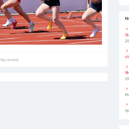
N
St
2
U1
tly closed.
18
2
Ma
Ap