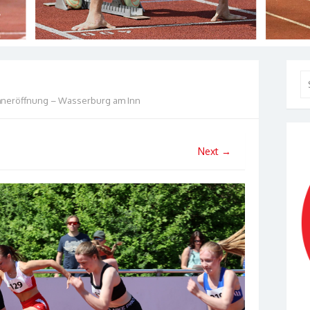
Se
for
hneröffnung – Wasserburg am Inn
Next →