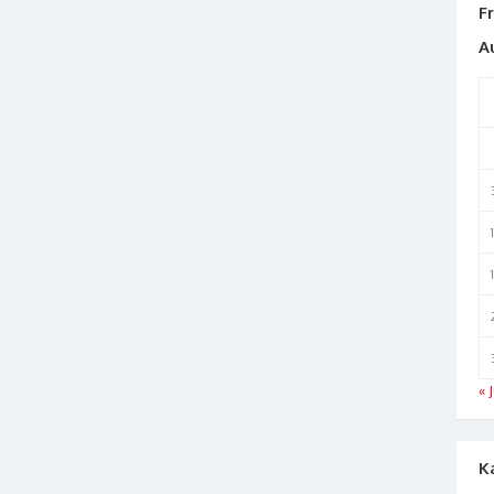
F
A
« J
K