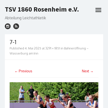
Skip
TSV 1860 Rosenheim e.V.
to
open
content
menu
Abteilung Leichtathletik
7-1
Published
4. Mai 2025
at
3291 × 1851
in
Bahneröffnung –
Wasserburg am Inn
← Previous
Next →