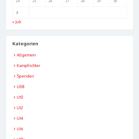
24
25
26
27
28
29
30
31
« Juli
Kategorien
Allgemein
Kampfrichter
Spenden
U08
U10
U12
U14
U16