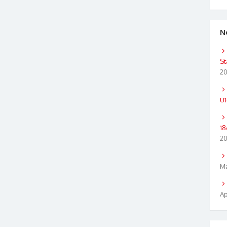
N
St
2
U1
18
2
Ma
Ap