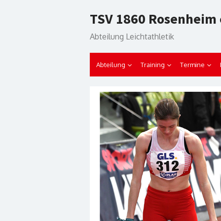
Skip
TSV 1860 Rosenheim 
to
content
Abteilung Leichtathletik
Abteilung
Training
Termine