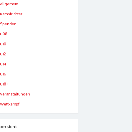
Allgemein
Kampfrichter
Spenden
U08
U10
U12
U14
U16
U18+
Veranstaltungen
Wettkampf
bersicht