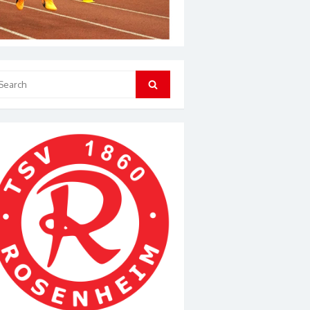
arch
Search
: