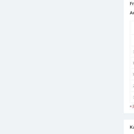
F
A
« J
K