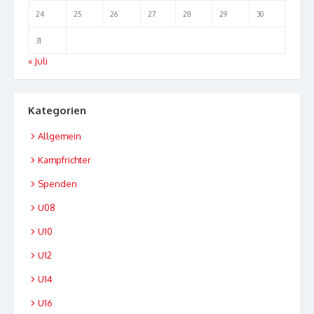
24
25
26
27
28
29
30
31
« Juli
Kategorien
Allgemein
Kampfrichter
Spenden
U08
U10
U12
U14
U16