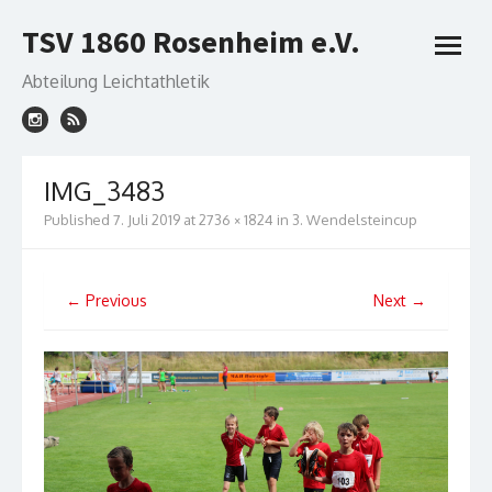
Skip
TSV 1860 Rosenheim e.V.
to
open
content
menu
Abteilung Leichtathletik
IMG_3483
Published
7. Juli 2019
at
2736 × 1824
in
3. Wendelsteincup
← Previous
Next →