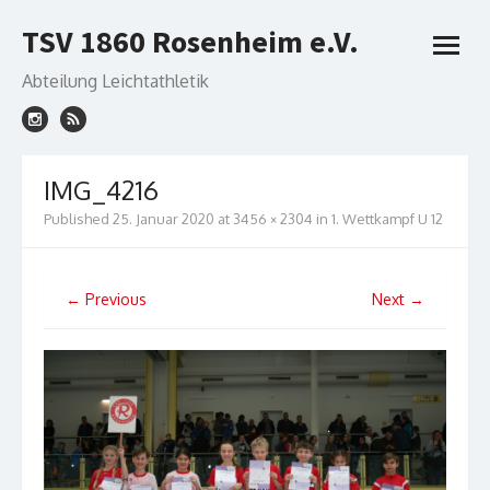
Skip
TSV 1860 Rosenheim e.V.
to
open
content
menu
Abteilung Leichtathletik
IMG_4216
Published
25. Januar 2020
at
3456 × 2304
in
1. Wettkampf U 12
← Previous
Next →