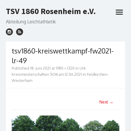
Skip
TSV 1860 Rosenheim e.V.
to
open
content
menu
Abteilung Leichtathletik
tsv1860-kreiswettkampf-fw2021-
lr-49
Published
18. Juni 2021
at
1980 × 1320
in
U14
Kreismeisterschaften SOB am 12.06.2021 in Feldkirchen-
Westerham
Next →