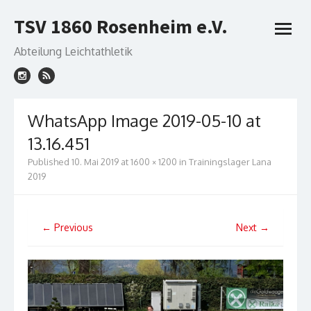
Skip
TSV 1860 Rosenheim e.V.
to
open
content
menu
Abteilung Leichtathletik
WhatsApp Image 2019-05-10 at
13.16.451
Published
10. Mai 2019
at
1600 × 1200
in
Trainingslager Lana
2019
← Previous
Next →