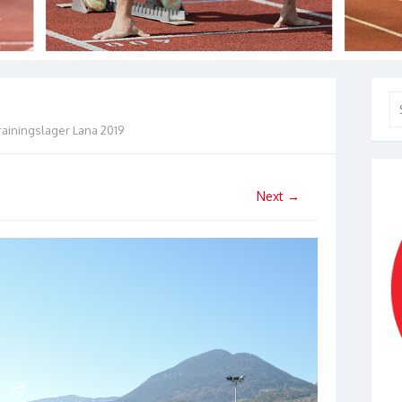
Se
for
rainingslager Lana 2019
Next →