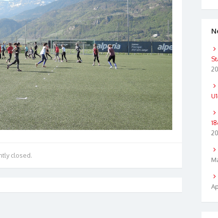
N
St
2
U1
18
2
tly closed.
Ma
Ap