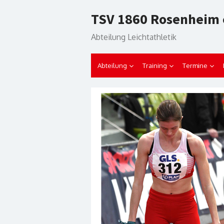
Skip
TSV 1860 Rosenheim 
to
content
Abteilung Leichtathletik
Abteilung
Training
Termine