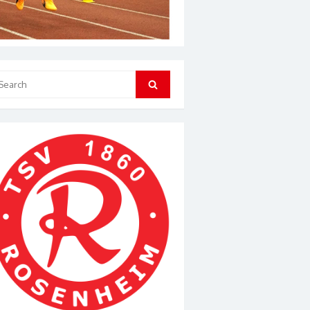
arch
Search
: