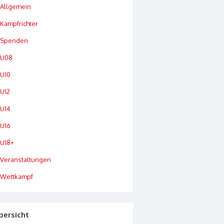
Allgemein
Kampfrichter
Spenden
U08
U10
U12
U14
U16
U18+
Veranstaltungen
Wettkampf
bersicht