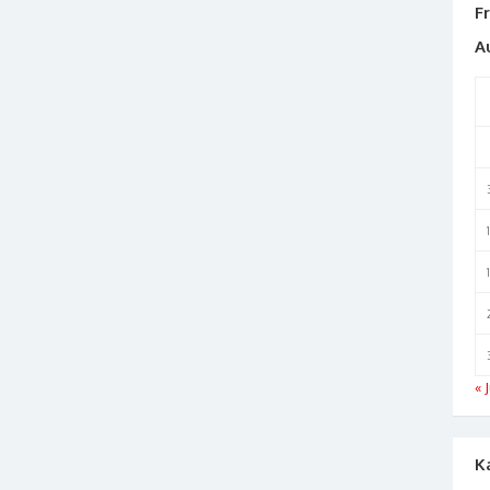
F
A
« J
K