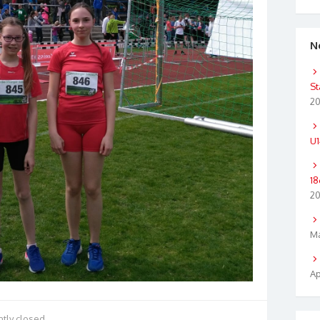
N
St
2
U1
18
2
Ma
Ap
tly closed.