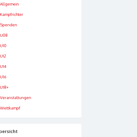
Allgemein
Kampfrichter
Spenden
U08
U10
U12
U14
U16
U18+
Veranstaltungen
Wettkampf
bersicht