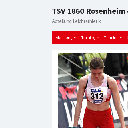
Skip
TSV 1860 Rosenheim 
to
content
Abteilung Leichtathletik
Abteilung
Training
Termine