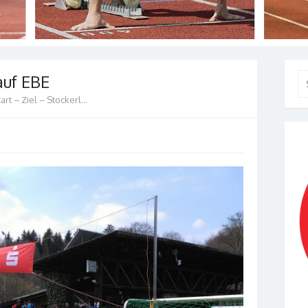
auf EBE
Se
for
tart – Ziel – Stockerl…