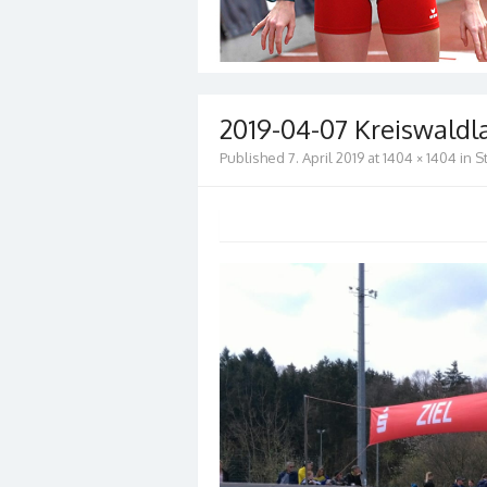
2019-04-07 Kreiswaldl
Published
7. April 2019
at
1404 × 1404
in
S