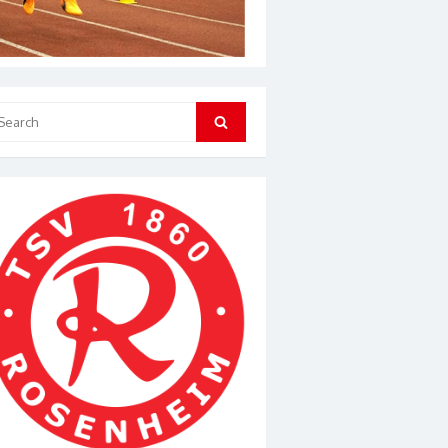
arch
Search
: