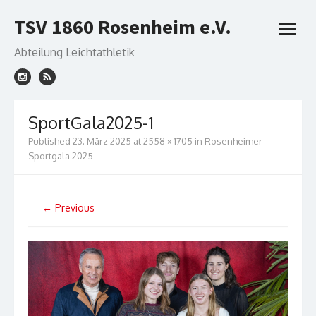
Skip
TSV 1860 Rosenheim e.V.
to
open
content
menu
Abteilung Leichtathletik
SportGala2025-1
Published
23. März 2025
at
2558 × 1705
in
Rosenheimer
Sportgala 2025
← Previous