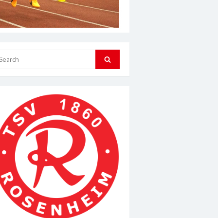
arch
Search
: