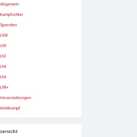
Allgemein
Kampfrichter
Spenden
U08
U10
U12
U14
U16
U18+
Veranstaltungen
Wettkampf
bersicht