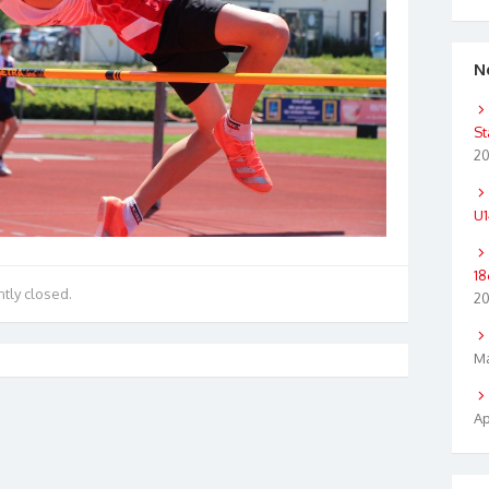
N
St
2
U1
18
tly closed.
2
Ma
Ap