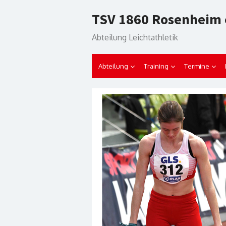
Skip
TSV 1860 Rosenheim 
to
content
Abteilung Leichtathletik
Abteilung
Training
Termine