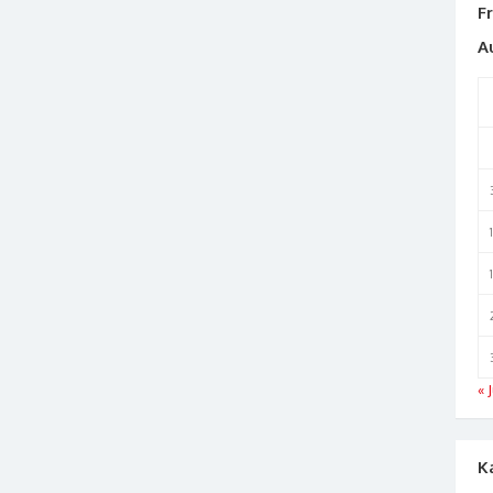
F
A
« J
K