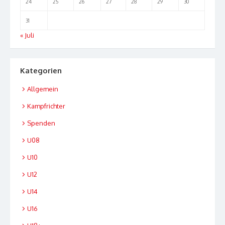
24
25
26
27
28
29
30
31
« Juli
Kategorien
Allgemein
Kampfrichter
Spenden
U08
U10
U12
U14
U16