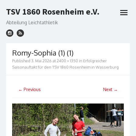
Skip
TSV 1860 Rosenheim e.V.
to
open
content
menu
Abteilung Leichtathletik
Romy-Sophia (1) (1)
Published
3. Mai 2026
at
2400 × 1350
in
Erfolgreicher
Saisonauftakt für den TSV 1860 Rosenheim in Wasserburg
← Previous
Next →