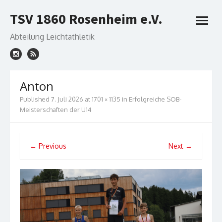
Skip
TSV 1860 Rosenheim e.V.
to
open
content
menu
Abteilung Leichtathletik
Anton
Published
7. Juli 2026
at
1701 × 1135
in
Erfolgreiche SOB-
Meisterschaften der U14
← Previous
Next →