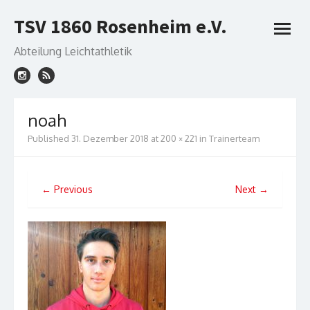
Skip
TSV 1860 Rosenheim e.V.
to
open
content
menu
Abteilung Leichtathletik
noah
Published
31. Dezember 2018
at
200 × 221
in
Trainerteam
← Previous
Next →