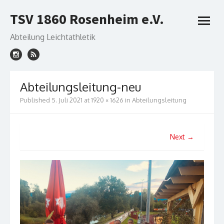
Skip
TSV 1860 Rosenheim e.V.
to
open
content
menu
Abteilung Leichtathletik
Abteilungsleitung-neu
Published
5. Juli 2021
at
1920 × 1626
in
Abteilungsleitung
Next →