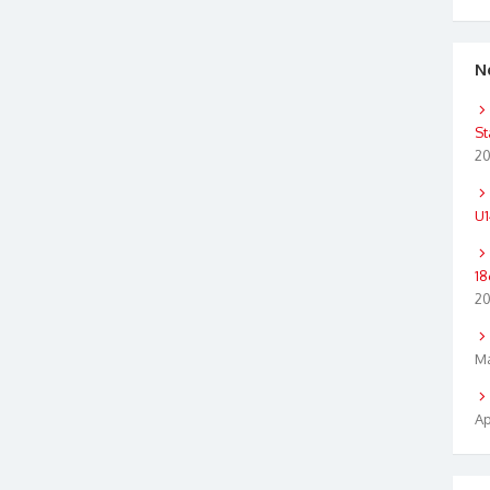
N
St
2
U1
18
2
Ma
Ap