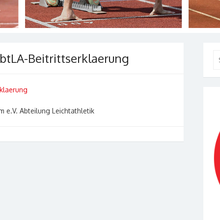
tLA-Beitrittserklaerung
Se
for
klaerung
 e.V. Abteilung Leichtathletik