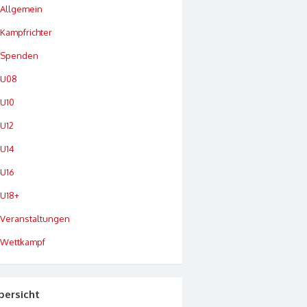
Allgemein
Kampfrichter
Spenden
U08
U10
U12
U14
U16
U18+
Veranstaltungen
Wettkampf
bersicht