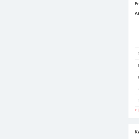
F
A
« J
K