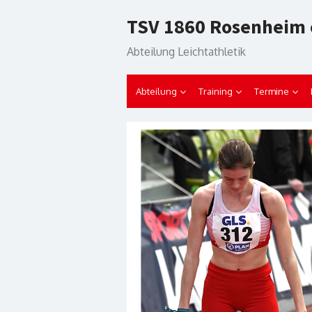
Skip
TSV 1860 Rosenheim 
to
content
Abteilung Leichtathletik
Abteilung
Training
Termine