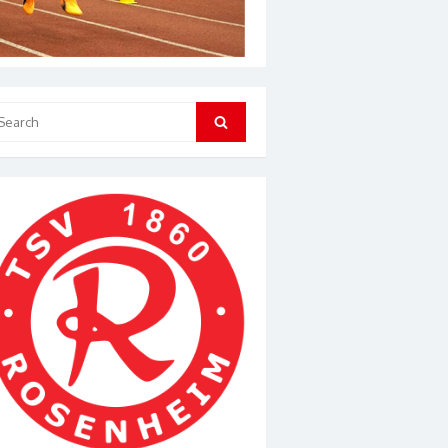
arch
Search
: