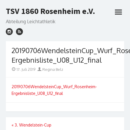
Skip
TSV 1860 Rosenheim e.V.
to
open
content
menu
Abteilung Leichtathletik
20190706WendelsteinCup_Wurf_Ros
Ergebnisliste_U08_U12_final
Posted
Author
17. Juli 2019
Regina Belz
on
20190706WendelsteinCup_Wurf_Rosenheim-
Ergebnisliste_U08_U12_final
Beitragsnavigation
«
3. Wendelstein-Cup